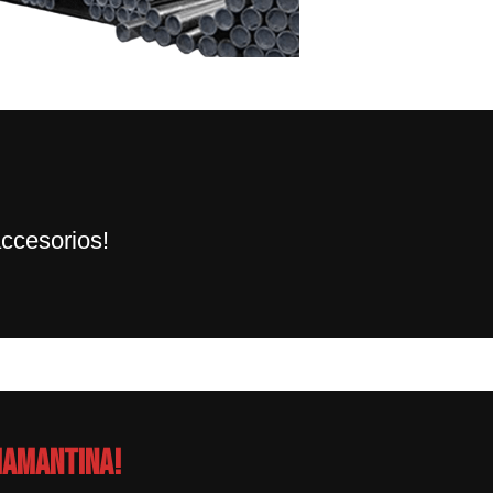
ccesorios!
iamantina!