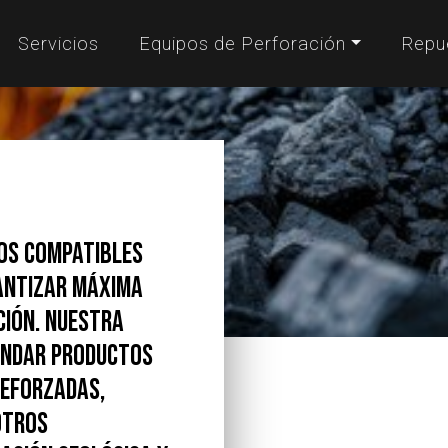
Servicios
Equipos de Perforación
Repu
os compatibles
rantizar máxima
ción. Nuestra
rindar productos
reforzadas,
otros