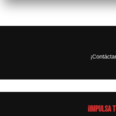
¡Contácta
¡Impulsa 