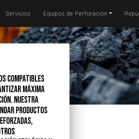
Servicios
Equipos de Perforación
Repu
os compatibles
rantizar máxima
ción. Nuestra
rindar productos
reforzadas,
otros